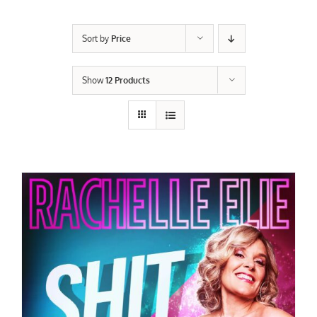
Sort by
Price
Show
12 Products