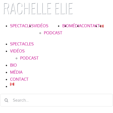
Skip
to
content
SPECTACLES
VIDÉOS
BIO
MÉDIA
CONTACT
PODCAST
SPECTACLES
VIDÉOS
PODCAST
BIO
MÉDIA
CONTACT
Search
for: