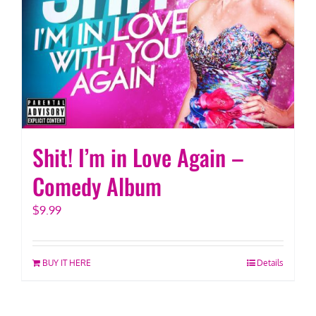
Shit! I’m in Love Again –
Comedy Album
$
9.99
BUY IT HERE
Details