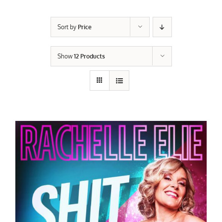
Sort by
Price
Show
12 Products