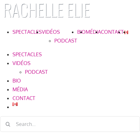
Skip
to
content
SPECTACLES
VIDÉOS
BIO
MÉDIA
CONTACT
PODCAST
SPECTACLES
VIDÉOS
PODCAST
BIO
MÉDIA
CONTACT
Search
for: