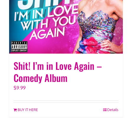
Shit! I’m in Love Again –
Comedy Album
$
9.99
BUY IT HERE
Details