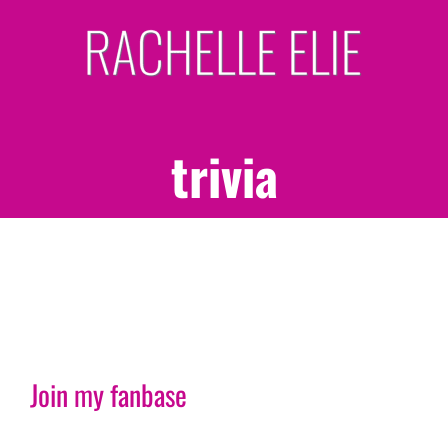
Skip
to
content
trivia
Join my fanbase