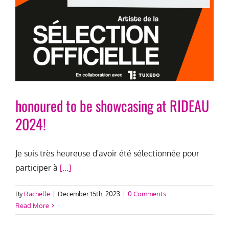
honoured to be showcasing at RIDEAU
2024!
Je suis très heureuse d'avoir été sélectionnée pour
participer à
[...]
By
Rachelle
|
December 15th, 2023
|
0 Comments
Read More