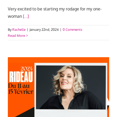
Very excited to be starting my rodage for my one-
woman
[...]
By
Rachelle
|
January 22nd, 2024
|
0 Comments
Read More