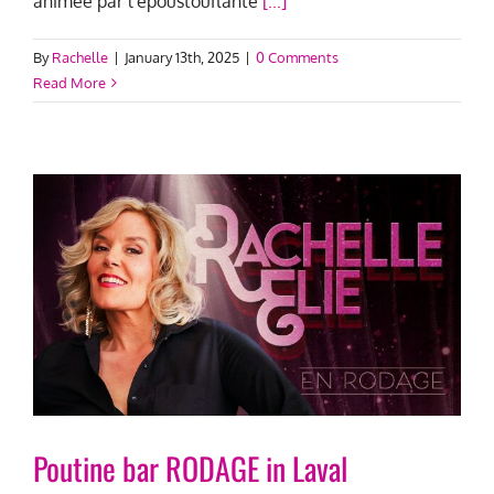
animée par l’époustouflante
[...]
By
Rachelle
|
January 13th, 2025
|
0 Comments
Read More
Poutine bar RODAGE in Laval