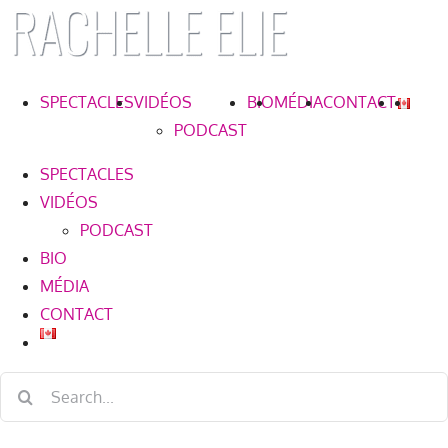
Skip
to
content
SPECTACLES
VIDÉOS
BIO
MÉDIA
CONTACT
PODCAST
SPECTACLES
VIDÉOS
PODCAST
BIO
MÉDIA
CONTACT
Search
for: