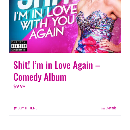
Shit! I’m in Love Again –
Comedy Album
$
9.99
BUY IT HERE
Details