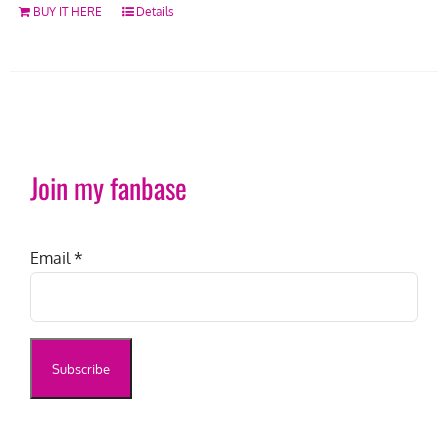
BUY IT HERE
Details
Join my fanbase
Email
*