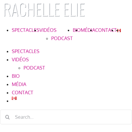
Skip
to
content
SPECTACLES
VIDÉOS
BIO
MÉDIA
CONTACT
PODCAST
SPECTACLES
VIDÉOS
PODCAST
BIO
MÉDIA
CONTACT
Search
for: