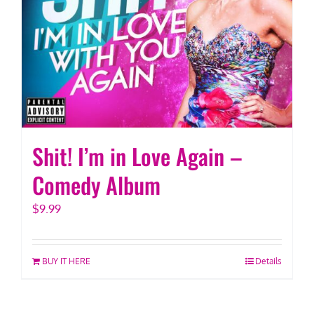
Shit! I’m in Love Again –
Comedy Album
$
9.99
BUY IT HERE
Details