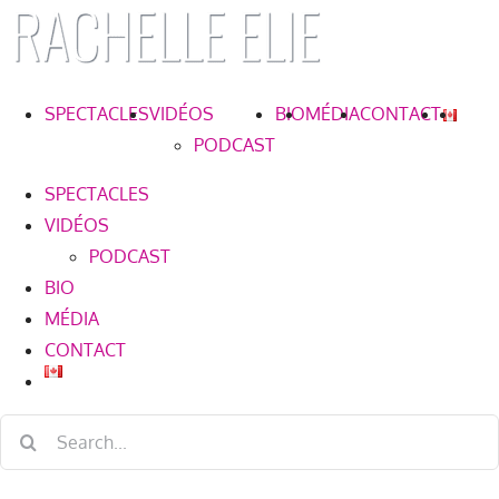
Skip
to
content
SPECTACLES
VIDÉOS
BIO
MÉDIA
CONTACT
PODCAST
SPECTACLES
VIDÉOS
PODCAST
BIO
MÉDIA
CONTACT
Search
for: