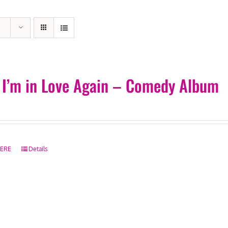
! I’m in Love Again – Comedy Album
HERE
Details