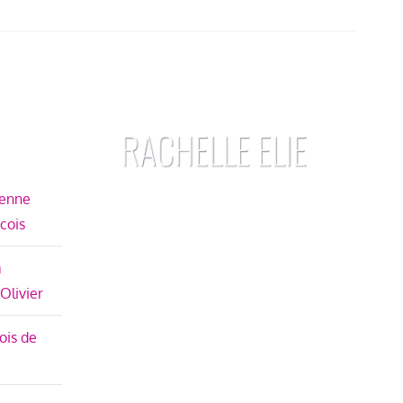
ienne
écois
à
 Olivier
ois de