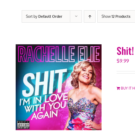
Sort by
Default Order
Show
12 Products
Shit
$
9.99
BUY IT 