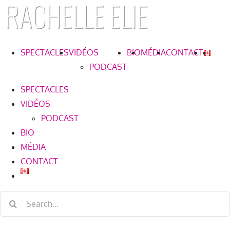
Skip
to
content
SPECTACLES
VIDÉOS
BIO
MÉDIA
CONTACT
PODCAST
SPECTACLES
VIDÉOS
PODCAST
BIO
MÉDIA
CONTACT
Search
for: