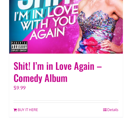
Shit! I’m in Love Again –
Comedy Album
$
9.99
BUY IT HERE
Details