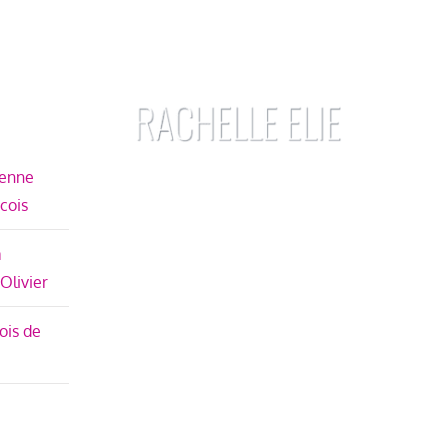
ienne
écois
à
 Olivier
ois de