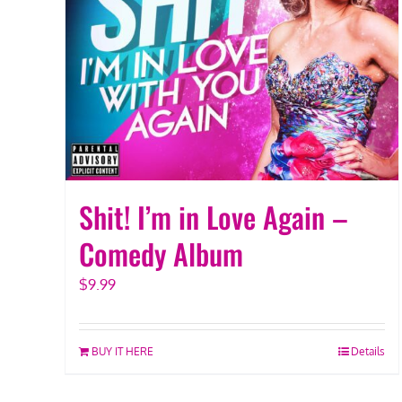
Shit! I’m in Love Again –
Comedy Album
$
9.99
BUY IT HERE
Details