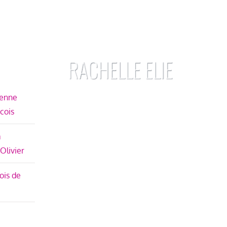
ienne
écois
à
 Olivier
ois de