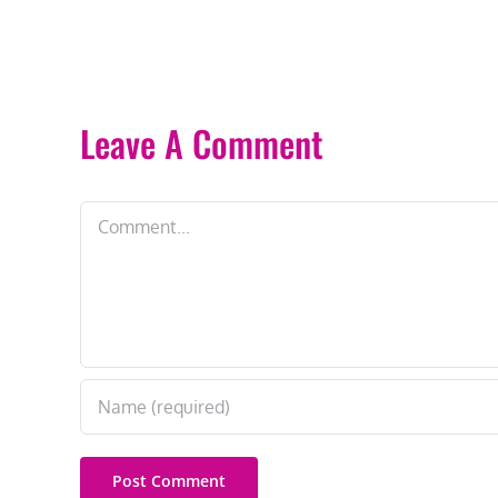
rire
les
Québécois
Leave A Comment
Comment