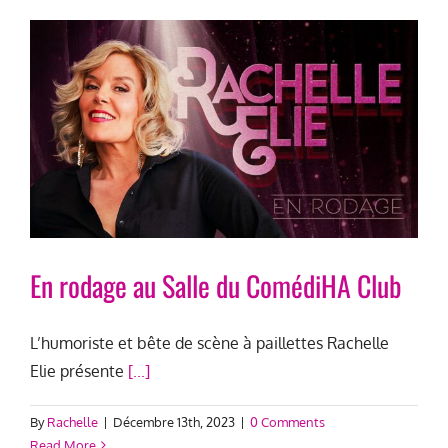
En rodage au Salle du ComédiHA Club
L’humoriste et bête de scène à paillettes Rachelle
Elie présente
[...]
By
Rachelle
|
Décembre 13th, 2023
|
0 Comments
Read More