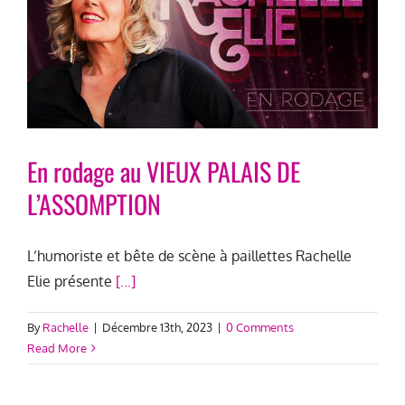
En rodage au VIEUX PALAIS DE
L’ASSOMPTION
L’humoriste et bête de scène à paillettes Rachelle
Elie présente
[...]
By
Rachelle
|
Décembre 13th, 2023
|
0 Comments
Read More