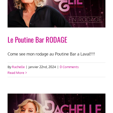
Le Poutine Bar RODAGE
Come see mon rodage au Poutine Bar a Laval!!!!
By
Rachelle
|
janvier 22nd, 2024
|
0 Comments
Read More