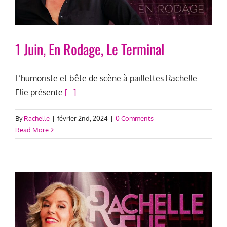
1 Juin, En Rodage, Le Terminal
L’humoriste et bête de scène à paillettes Rachelle
Elie présente
[...]
By
Rachelle
|
février 2nd, 2024
|
0 Comments
Read More