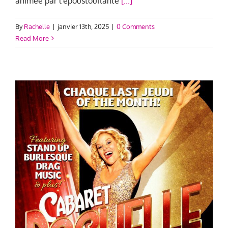
animée par l’époustouflante
[...]
By
Rachelle
|
janvier 13th, 2025
|
0 Comments
Read More