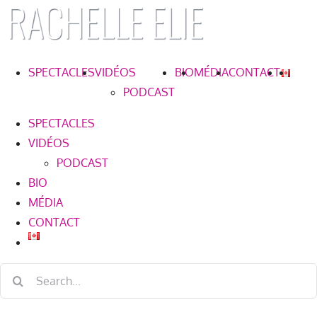
Skip
to
content
SPECTACLES
VIDÉOS
BIO
MÉDIA
CONTACT
PODCAST
SPECTACLES
VIDÉOS
PODCAST
BIO
MÉDIA
CONTACT
Search
for: