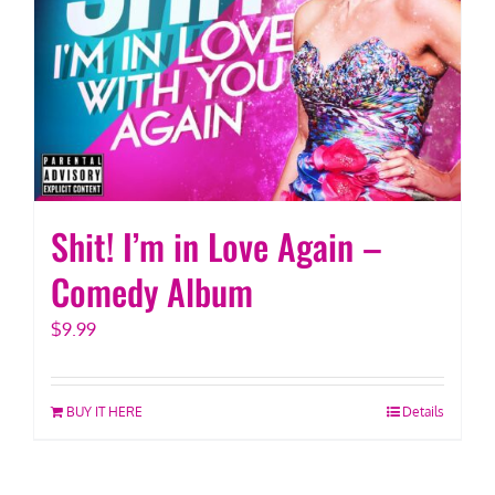
Shit! I’m in Love Again –
Comedy Album
$
9.99
BUY IT HERE
Details