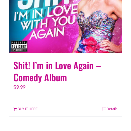
Shit! I’m in Love Again –
Comedy Album
$
9.99
BUY IT HERE
Details