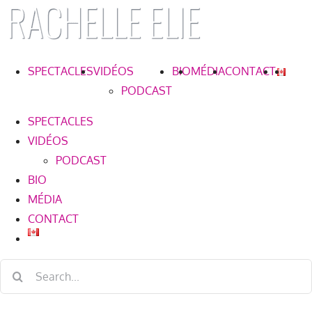
Skip
to
content
SPECTACLES
VIDÉOS
BIO
MÉDIA
CONTACT
PODCAST
SPECTACLES
VIDÉOS
PODCAST
BIO
MÉDIA
CONTACT
Search
for: