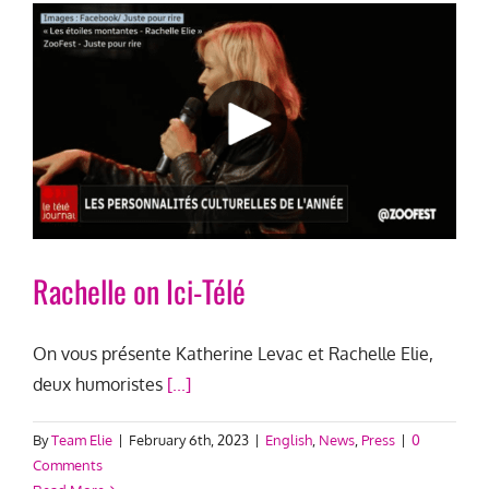
Rachelle on Ici-Télé
On vous présente Katherine Levac et Rachelle Elie,
deux humoristes
[...]
By
Team Elie
|
February 6th, 2023
|
English
,
News
,
Press
|
0
Comments