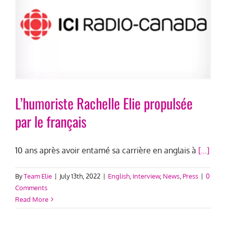
L’humoriste Rachelle Elie propulsée
par le français
10 ans après avoir entamé sa carrière en anglais à
[...]
By
Team Elie
|
July 13th, 2022
|
English
,
Interview
,
News
,
Press
|
0
Comments
Read More