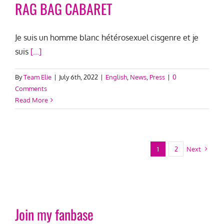
RAG BAG CABARET
Je suis un homme blanc hétérosexuel cisgenre et je
suis
[...]
By
Team Elie
|
July 6th, 2022
|
English
,
News
,
Press
|
0
Comments
Read More
1
2
Next
Join my fanbase