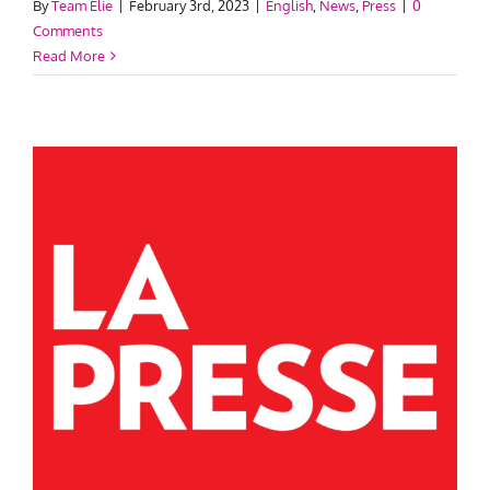
By
Team Elie
|
February 3rd, 2023
|
English
,
News
,
Press
|
0
Comments
Read More
e